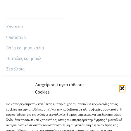
ΤΟ ΕΡΓΑΣΤΉΡΙΌ ΜΟΥ
Καντήλια
Φωτιστικά
Βάζα και μπουκάλια
Πιατέλες και μπωλ
Σερβίτσια
Κούπες
Διαχείριση Συγκατάθεσης
Ποτήρια
Cookies
Διακοσμητικά – Χρηστικά
Για να παρέχουμε την καλύτερη εμπειρία, χρησιμοποιούμε τεχνολογίες όπως
cookies για την αποθήκευση ή/και την πρόσβαση σε πληροφορίες συσκευών. Η
Ρακού
συγκατάθεση για τις εν λόγω τεχνολογίες θα μας επιτρέψει να επεξεργαστούμε
δεδομένα προσωπικού χαρακτήρα, όπως συμπεριφορά περιήγησης ή μοναδικά
αναγνωριστικά σε αυτόν τον ιστότοπο. Η μη συγκατάθεση ή η ανάκληση της
ΑΚΟΛΟΥΘΉΣΤΕ ΜΑΣ
συγκατάθεσης, μπορεί να επηρεάσει αρνητικά ορισμένες λειτουργίες και